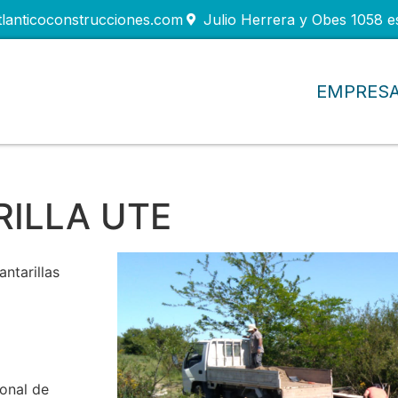
tlanticoconstrucciones.com
Julio Herrera y Obes 1058 e
EMPRES
RILLA UTE
ntarillas
onal de