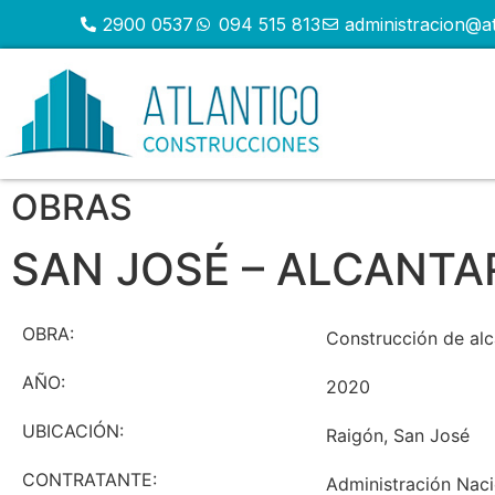
2900 0537
094 515 813
administracion@a
OBRAS
SAN JOSÉ – ALCANTA
OBRA:
Construcción de alca
AÑO:
2020
UBICACIÓN:
Raigón, San José
CONTRATANTE:
Administración Naci