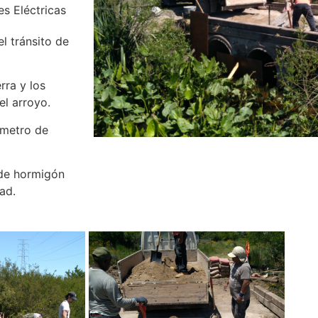
es Eléctricas
l tránsito de
rra y los
l arroyo.
1 metro de
 de hormigón
ad.